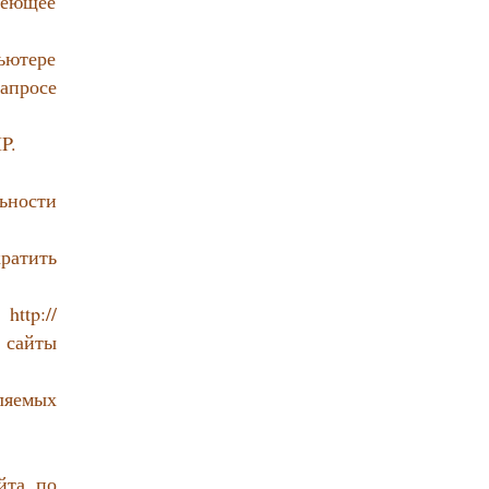
меющее
ьютере
апросе
P.
ьности
ратить
tp://
 сайты
ляемых
йта по