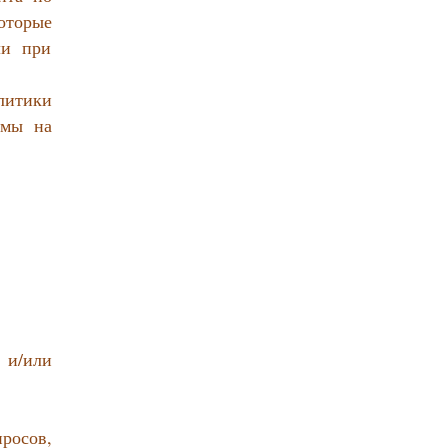
оторые
ли при
итики
рмы на
 и/или
росов,