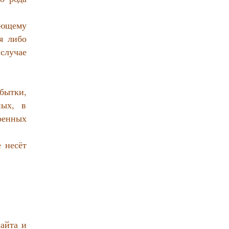
ующему
я либо
случае
бытки,
ных, в
ренных
 несёт
айта и