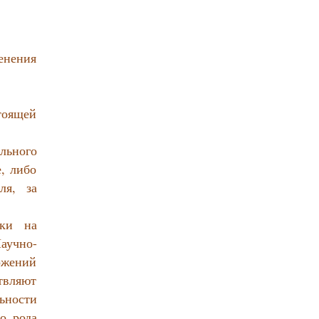
енения
тоящей
ельного
, либо
ля, за
ики на
аучно-
ожений
твляют
ьности
о рода