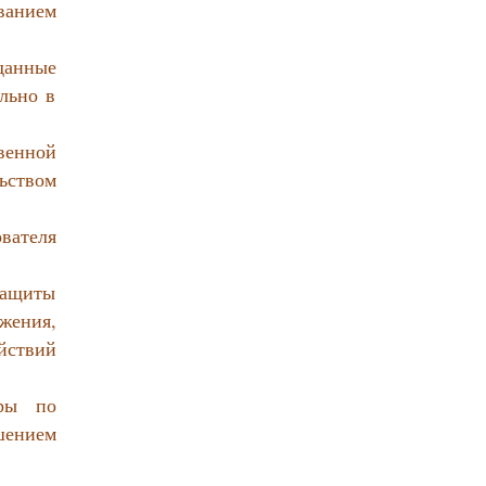
ванием
 данные
льно в
венной
ьством
вателя
защиты
жения,
йствий
еры по
шением