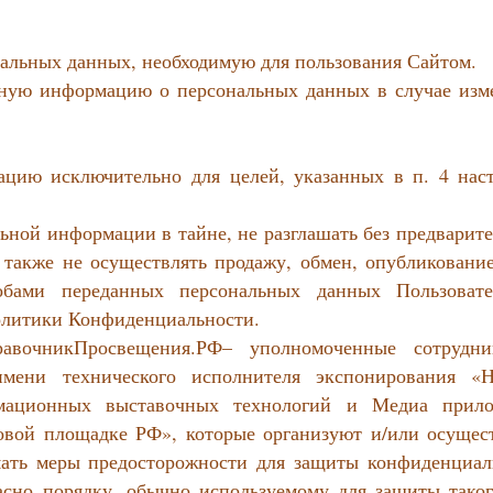
нальных данных, необходимую для пользования Сайтом.
енную информацию о персональных данных в случае изм
ацию исключительно для целей, указанных в п. 4 нас
ьной информации в тайне, не разглашать без предварит
 также не осуществлять продажу, обмен, опубликование
бами переданных персональных данных Пользовате
Политики Конфиденциальности.
СправочникПросвещения.РФ– уполномоченные сотрудн
мени технического исполнителя экспонирования «Н
рмационных выставочных технологий и Медиа прил
овой площадке РФ», которые организуют и/или осущес
мать меры предосторожности для защиты конфиденциал
асно порядку, обычно используемому для защиты таког