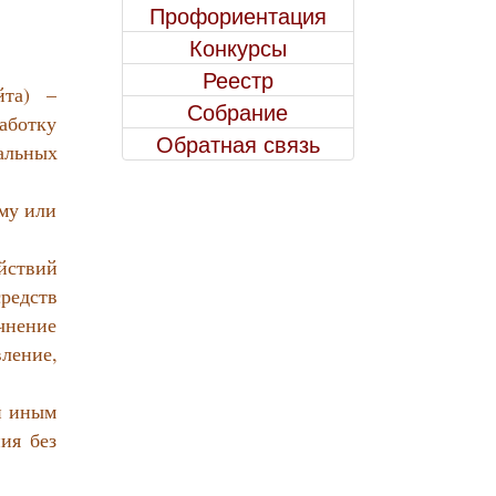
Профориентация
Конкурсы
Реестр
йта) –
Собрание
аботку
Обратная связь
альных
му или
йствий
средств
чнение
ление,
и иным
ия без