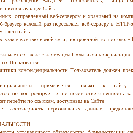
авочникПросвещения.РФ(далее Пользователь) – лицо, и
т и использующее Сайт.
анных, отправленный веб-сервером и хранимый на комп
еб-браузер каждый раз пересылает веб-серверу в HTTP-з
ующего сайта.
ес узла в компьютерной сети, построенной по протоколу I
 означает согласие с настоящей Политикой конфиденциал
ных Пользователя.
олитики конфиденциальности Пользователь должен прек
енциальности применяется только к сайту ht
атор не контролирует и не несет ответственность за
жет перейти по ссылкам, доступным на Сайте.
ет достоверность персональных данных, предостав
ИАЛЬНОСТИ
ности устанавливает обязательства Администрации са