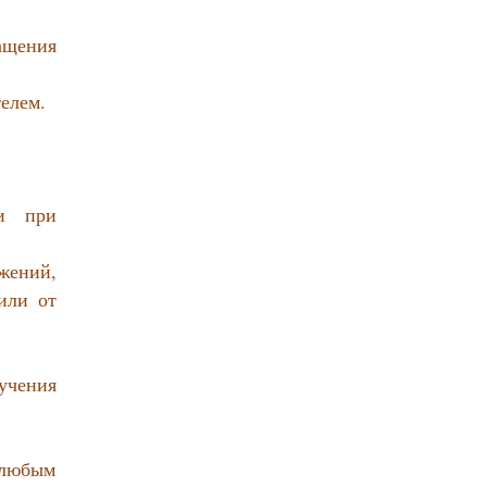
ащения
елем.
ки при
жений,
или от
учения
 любым