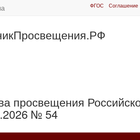
ФГОС
Соглашение
ма
никПросвещения.РФ
ва просвещения Российск
.2026 № 54