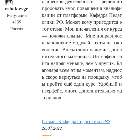
огической деятельности — решил по
erbak.evge
пробовать курс повышения квалифи
кации от платформы Кафедра Педаг
Репутация
огики РФ. Может кому пригодится э
+139
тот отзыв. Мои впечатления от курса
Россия
— положительные. Мне понравилос
ь наполнение модулей, тесты на закр
епление. Впечатлило наличие допол
нительного материала. Интерфейс са
йта напряг меньше, чем у других. Бл
агодаря всем этим моментам, надеюс
ь скоро вернуться на площадку, чтоб
ы пройти ещё один курс. Удобный и
нтерфейс, много дополнительных ма
териалов
Отзыв: КафедраПедагогики.РФ
26.07.2022