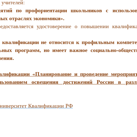
 учителей:
иятий по профориентации школьников с использо
ных отраслях экономики».
редоставляется удостоверение о повышении квалифик
квалификации не относится к профильным компет
ьных программ, но имеет важное социально-общест
ления.
алификации «Планирование и проведение мероприя
льзованием освещения достижений России в раз
Университет Квалификации РФ