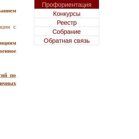
Профориентация
ванием
Конкурсы
Реестр
ации с
Собрание
Обратная связь
енциям
венное
тий по
личных