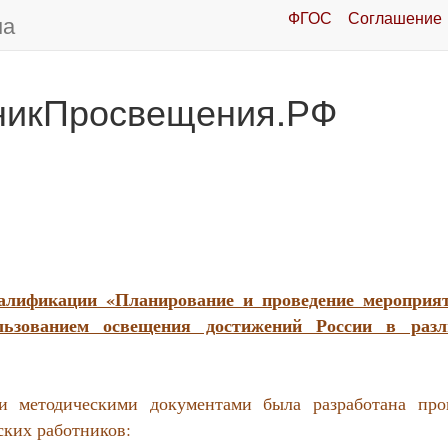
ФГОС
Соглашение
ма
никПросвещения.РФ
алификации «Планирование и проведение мероприя
льзованием освещения достижений России в раз
и методическими документами была разработана про
ких работников: