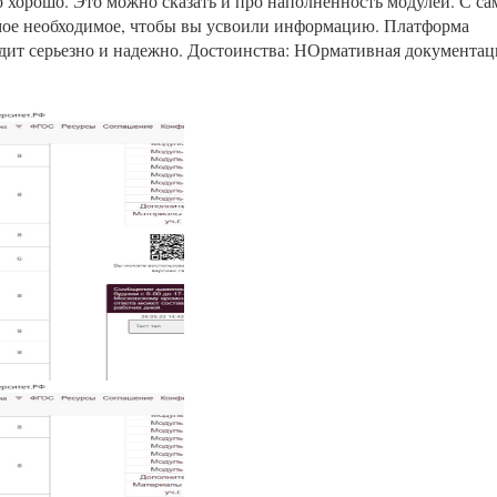
 хорошо. Это можно сказать и про наполненность модулей. С са
самое необходимое, чтобы вы усвоили информацию. Платформа
ядит серьезно и надежно. Достоинства: НОрмативная документац