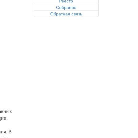
Реестр
Собрание
Обратная связь
лавных
ции,
ния. В