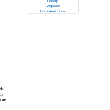
Реестр
Собрание
Обратная связь
РФ.
сь
ы не