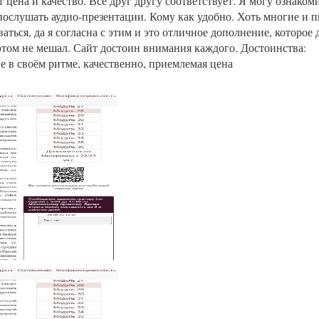
цена и качество. Всё друг другу соответствует. Я могу ознакоми
ослушать аудио-презентации. Кому как удобно. Хоть многие и 
ться, да я согласна с этим и это отличное дополнение, которое 
в этом не мешал. Сайт достоин внимания каждого. Достоинства:
е в своём ритме, качественно, приемлемая цена